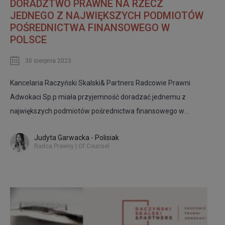
DORADZTWO PRAWNE NA RZECZ
JEDNEGO Z NAJWIĘKSZYCH PODMIOTÓW
POŚREDNICTWA FINANSOWEGO W
POLSCE
30 sierpnia 2023
Kancelaria Raczyński Skalski& Partners Radcowie Prawni
Adwokaci Sp.p miała przyjemność doradzać jednemu z
największych podmiotów pośrednictwa finansowego w
Polsce!
Judyta Garwacka - Polisiak
Radca Prawny | Of Counsel