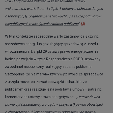
RODO odpowiada zakresowi zastosowania ustawy,
wskazanemu w art. 3 ust. 1 i 2 pkt 1 ustawy o ochronie danych
osobowych, tj. organów państwowych(…) a także
podmiotów
niepublicznych realizujących zadania publiczne
”.
[3]
W tym kontekście szczególnie warto zastanowić się czy np.
sprzedawca energii lub gazu będący sprzedawcą z urzędu
w rozumieniu art. 3 pkt 29 ustawy prawo energetyczne nie
będzie po wejściu w życie Rozporządzenia RODO uznawany
za podmiot niepubliczny realizujący zadania publiczne.
Szczególnie, że nie ma większych wątpliwości że sprzedawca
z urzędu może realizować obowiązki o charakterze
publicznym oraz realizuje je na podstawie umowy – patrz np.
komentarz do ustawy prawo energetyczne, „
Ustawodawca
powierzył (sprzedawcy z urzędu – przyp. wł) pewne
obowiązki
o charakterze publicznoprawnym w odniesieniu do pewnej