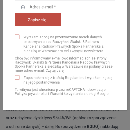
04 sty 2018
Radca prawny, Partner
Wyrażam zgodę na przetwarzanie moich danych
osobowych przez Raczyński Skalski & Partners
Kancelaria Radców Prawnych Spółka Partnerska z
siedzibą w Warszawie w celu wysyłki newslettera.
Chcę być informowany e-mailowo informacjach ze strony
Raczyński Skalski & Partners Kancelaria Radców Prawnych
Spółka Partnerska z siedzibą w Warszawie na podany przeze
mnie adres e-mail.
Czytaj dalej
Zapoznałem się z treścią
Regulaminu
i wyrażam zgodę
na jego postanowienia.
Przepisy Rozporządzenia Parlamentu Europejskiego i Rady
Ta witryna jest chroniona przez reCAPTCHA i obowiązuje
(UE) 2016/679 z dnia 27 kwietnia 2016 r. w sprawie ochrony
Polityka prywatności
i
Warunki korzystania
z usługi Google.
osób fizycznych w związku z przetwarzaniem danych
osobowych i w sprawie swobodnego przepływu takich danych
oraz uchylenia dyrektywy 95/46/WE (ogólne rozporządzenie
o ochronie danych) – dalej: Rozporządzenie
RODO
) nakładają