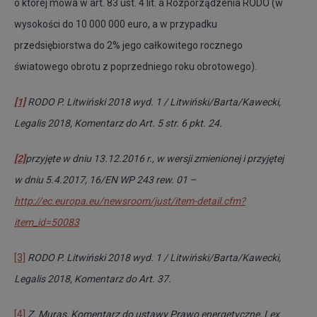
o której mowa w art. 83 ust. 4 lit. a Rozporządzenia RODO (w
wysokości do 10 000 000 euro, a w przypadku
przedsiębiorstwa do 2% jego całkowitego rocznego
światowego obrotu z poprzedniego roku obrotowego).
[1]
RODO P. Litwiński 2018 wyd. 1 / Litwiński/Barta/Kawecki,
Legalis 2018, Komentarz do Art. 5 str. 6 pkt. 24.
[2]
przyjęte w dniu 13.12.2016 r., w wersji zmienionej i przyjętej
w dniu 5.4.2017, 16/EN WP 243 rew. 01 –
http://ec.europa.eu/newsroom/just/item-detail.cfm?
item_id=50083
[3]
RODO P. Litwiński 2018 wyd. 1 / Litwiński/Barta/Kawecki,
Legalis 2018, Komentarz do A
rt. 37.
[4]
Z. Muras, Komentarz do ustawy Prawo energetyczne, Lex