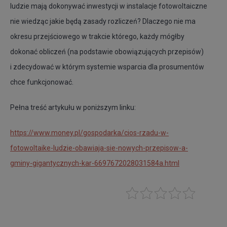
ludzie mają dokonywać inwestycji w instalacje fotowoltaiczne
nie wiedząc jakie będą zasady rozliczeń? Dlaczego nie ma
okresu przejściowego w trakcie którego, każdy mógłby
dokonać obliczeń (na podstawie obowiązujących przepisów)
i zdecydować w którym systemie wsparcia dla prosumentów
chce funkcjonować.
Pełna treść artykułu w poniższym linku:
https://www.money.pl/gospodarka/cios-rzadu-w-
fotowoltaike-ludzie-obawiaja-sie-nowych-przepisow-a-
gminy-gigantycznych-kar-6697672028031584a.html