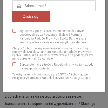
Wyrażam zgodę na przetwarzanie moich danych
osobowych przez Raczyński Skalski & Partners
Kancelaria Radców Prawnych Spółka Partnerska z
siedzibą w Warszawie w celu wysyłki newslettera.
Chcę być informowany e-mailowo informacjach ze strony
Raczyński Skalski & Partners Kancelaria Radców Prawnych
Spółka Partnerska z siedzibą w Warszawie na podany przeze
mnie adres e-mail.
Czytaj dalej
Zapoznałem się z treścią
Regulaminu
i wyrażam zgodę
Specjalnie dla
Money.pl
radca prawny Kacper Skalski
na jego postanowienia.
Ta witryna jest chroniona przez reCAPTCHA i obowiązuje
skomentował obecną sytuację związaną ze zmianą systemu
Polityka prywatności
i
Warunki korzystania
z usługi Google.
wsparcia dla prosumentów. Postawił też pytanie czy
stanowiąc przygotowując nowelizację ustawy o odnawialnych
źródłach energii nie da się tego zrobić przejrzyście,
transparentnie i z odpowiednim wyprzedzeniem? Dlaczego